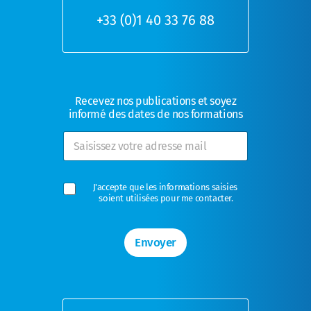
+33 (0)1 40 33 76 88
Recevez nos publications et soyez
informé des dates de nos formations
E-mail
*
C
J'accepte que les informations saisies 
soient utilisées pour me contacter.
a
s
e
s
Envoyer
à
c
o
c
h